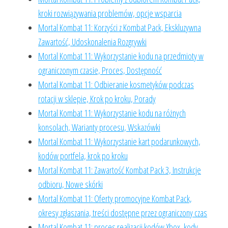
kroki rozwiązywania problemów, opcje wsparcia
Mortal Kombat 11: Korzyści z Kombat Pack, Ekskluzywna
Zawartość, Udoskonalenia Rozgrywki
Mortal Kombat 11: Wykorzystanie kodu na przedmioty w
ograniczonym czasie, Proces, Dostępność
Mortal Kombat 11: Odbieranie kosmetyków podczas
rotacji w sklepie, Krok po kroku, Porady
Mortal Kombat 11: Wykorzystanie kodu na różnych
konsolach, Warianty procesu, Wskazówki
Mortal Kombat 11: Wykorzystanie kart podarunkowych,
kodów portfela, krok po kroku
Mortal Kombat 11: Zawartość Kombat Pack 3, Instrukcje
odbioru, Nowe skórki
Mortal Kombat 11: Oferty promocyjne Kombat Pack,
okresy zgłaszania, treści dostępne przez ograniczony czas
Mortal Kombat 11: proces realizacji kodów Xbox, kody