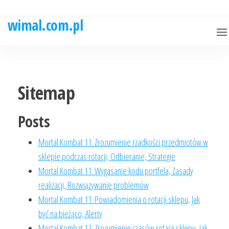
Skip
to
wimal.com.pl
the
content
Sitemap
Posts
Mortal Kombat 11: Zrozumienie rzadkości przedmiotów w
sklepie podczas rotacji, Odbieranie, Strategie
Mortal Kombat 11: Wygasanie kodu portfela, Zasady
realizacji, Rozwiązywanie problemów
Mortal Kombat 11: Powiadomienia o rotacji sklepu, Jak
być na bieżąco, Alerty
Mortal Kombat 11: Zrozumienie czasów rotacji sklepu, Jak