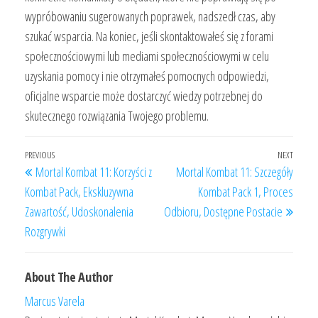
wypróbowaniu sugerowanych poprawek, nadszedł czas, aby
szukać wsparcia. Na koniec, jeśli skontaktowałeś się z forami
społecznościowymi lub mediami społecznościowymi w celu
uzyskania pomocy i nie otrzymałeś pomocnych odpowiedzi,
oficjalne wsparcie może dostarczyć wiedzy potrzebnej do
skutecznego rozwiązania Twojego problemu.
Post
Previous
PREVIOUS
NEXT
Next
Mortal Kombat 11: Korzyści z
Mortal Kombat 11: Szczegóły
navigation
Post
Post
Kombat Pack, Ekskluzywna
Kombat Pack 1, Proces
Zawartość, Udoskonalenia
Odbioru, Dostępne Postacie
Rozgrywki
About The Author
Marcus Varela