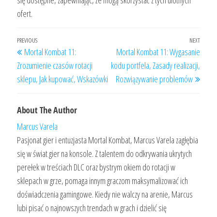
ofert.
Post
Previous
PREVIOUS
NEXT
Next
Mortal Kombat 11:
Mortal Kombat 11: Wygasanie
navigation
Post
Post
Zrozumienie czasów rotacji
kodu portfela, Zasady realizacji,
sklepu, Jak kupować, Wskazówki
Rozwiązywanie problemów
About The Author
Marcus Varela
Pasjonat gier i entuzjasta Mortal Kombat, Marcus Varela zagłębia
się w świat gier na konsole. Z talentem do odkrywania ukrytych
perełek w treściach DLC oraz bystrym okiem do rotacji w
sklepach w grze, pomaga innym graczom maksymalizować ich
doświadczenia gamingowe. Kiedy nie walczy na arenie, Marcus
lubi pisać o najnowszych trendach w grach i dzielić się