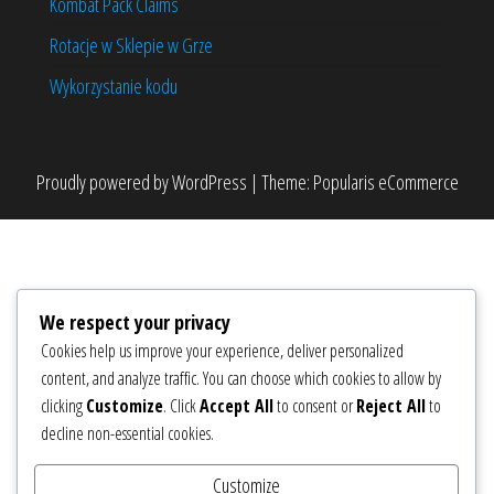
Kombat Pack Claims
Rotacje w Sklepie w Grze
Wykorzystanie kodu
Proudly powered by
WordPress
|
Theme:
Popularis eCommerce
We respect your privacy
Cookies help us improve your experience, deliver personalized
content, and analyze traffic. You can choose which cookies to allow by
clicking
Customize
. Click
Accept All
to consent or
Reject All
to
decline non-essential cookies.
Customize