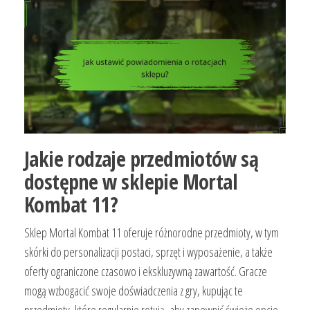
Jakie rodzaje przedmiotów są
dostępne w sklepie Mortal
Kombat 11?
Sklep Mortal Kombat 11 oferuje różnorodne przedmioty, w tym
skórki do personalizacji postaci, sprzęt i wyposażenie, a także
oferty ograniczone czasowo i ekskluzywną zawartość. Gracze
mogą wzbogacić swoje doświadczenia z gry, kupując te
przedmioty, które regularnie rotują, aby zapewnić świeże opcje.