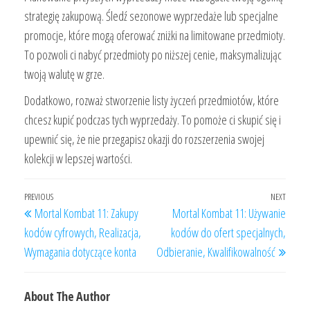
strategię zakupową. Śledź sezonowe wyprzedaże lub specjalne
promocje, które mogą oferować zniżki na limitowane przedmioty.
To pozwoli ci nabyć przedmioty po niższej cenie, maksymalizując
twoją walutę w grze.
Dodatkowo, rozważ stworzenie listy życzeń przedmiotów, które
chcesz kupić podczas tych wyprzedaży. To pomoże ci skupić się i
upewnić się, że nie przegapisz okazji do rozszerzenia swojej
kolekcji w lepszej wartości.
Post
Previous
PREVIOUS
NEXT
Next
Mortal Kombat 11: Zakupy
Mortal Kombat 11: Używanie
navigation
Post
Post
kodów cyfrowych, Realizacja,
kodów do ofert specjalnych,
Wymagania dotyczące konta
Odbieranie, Kwalifikowalność
About The Author