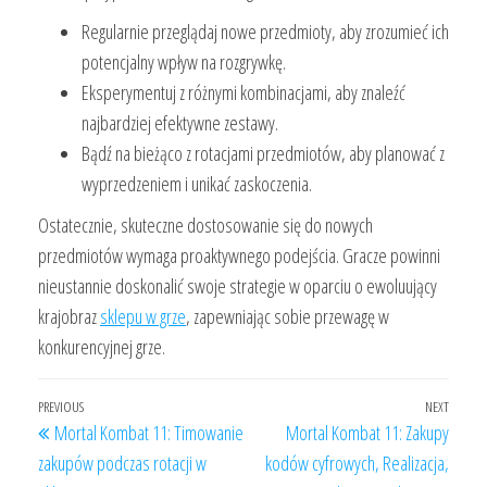
Regularnie przeglądaj nowe przedmioty, aby zrozumieć ich
potencjalny wpływ na rozgrywkę.
Eksperymentuj z różnymi kombinacjami, aby znaleźć
najbardziej efektywne zestawy.
Bądź na bieżąco z rotacjami przedmiotów, aby planować z
wyprzedzeniem i unikać zaskoczenia.
Ostatecznie, skuteczne dostosowanie się do nowych
przedmiotów wymaga proaktywnego podejścia. Gracze powinni
nieustannie doskonalić swoje strategie w oparciu o ewoluujący
krajobraz
sklepu w grze
, zapewniając sobie przewagę w
konkurencyjnej grze.
Post
Previous
PREVIOUS
NEXT
Next
Mortal Kombat 11: Timowanie
Mortal Kombat 11: Zakupy
navigation
Post
Post
zakupów podczas rotacji w
kodów cyfrowych, Realizacja,