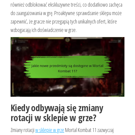
również odblokować ekskluzywne treści, co dodatkowo zachęca
do zaangażowania w grę. Proaktywne sprawdzanie sklepu może
zapewnić, że gracze nie przegapią tych unikalnych ofert, które
wzbogacają ich doświadczenie w grze.
Kiedy odbywają się zmiany
rotacji w sklepie w grze?
Zmiany rotacji
w sklepie w grze
Mortal Kombat 11 zazwyczaj