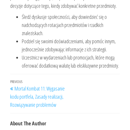
decyzje dotyczące tego, kiedy zdobywać konkretne przedmioty.
Śledź dyskusje społeczności, aby dowiedzieć się o
nadchodzących rotacjach przedmiotów i rzadkich
znaleziskach.
Podziel się swoimi doświadczeniami, aby pomóc innym,
jednocześnie zdobywając informacje z ich strategii.
Uczestnicz w wydarzeniach lub promocjach, które mogą
oferować dodatkową walutę lub ekskluzywne przedmioty.
Post
Previous
PREVIOUS
Mortal Kombat 11: Wygasanie
navigation
Post
kodu portfela, Zasady realizacji,
Rozwiązywanie problemów
About The Author