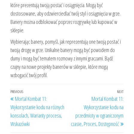
które prezentują twoją postać i osiągnięcia. Mogą być
dostosowane, aby odzwierciedlać twój styl i osiągnięcia w grze.
Banery można odblokować poprzez rozgrywkę lub kupować w
sklepie.
Wybierając banery, pomyśl, jak reprezentują one twoją postać i
twoją drogę w grze. Unikalne banery mogą być powodem do
dumy i mogą być tematem rozmowy z innymi graczami. Bądź
czujny na nowe projekty banerów w sklepie, które mogą
wzbogacić twój profil.
Post
Previous
PREVIOUS
NEXT
Next
Mortal Kombat 11:
Mortal Kombat 11:
navigation
Post
Post
Wykorzystanie kodu na różnych
Wykorzystanie kodu na
konsolach, Warianty procesu,
przedmioty w ograniczonym
Wskazówki
czasie, Proces, Dostępność