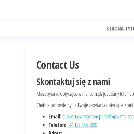
Skip
to
the
STRONA TY
content
Contact Us
Skontaktuj się z nami
Masz pytania dotyczące wimal.com.pl? Jesteśmy tutaj, ab
Chętnie odpowiemy na Twoje zapytania dotyczące Kombat
Email:
support@wimal.com.pl
,
hello@wimal.com
Telefon:
+44 123 456 7890
Adres: