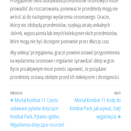
Przegapienie okna zdobywania przedmiotów sezonowych może
prowadzić do rozczarowania, ponieważ te przedmioty mogą nie
wrócić aż do następnego wydarzenia sezonowego. Gracze,
którzy nie zdobędą przedmiotów, ryzykują utratę unikalnych
skórek, wyposażenia lub innych kolekcjonerskich przedmiotów,
które mogą nie być dostępne ponownie przez dłuższy czas.
Aby uniknąć przegapienia, gracze powinni ustawić przypomnienia
na wydarzenia sezonowe i regularnie sprawdzać sklep w grze.
Bycie proaktywnym może pomóc zapewnić, że pożądane
przedmioty zostaną zdobyte przed ich zniknięciem z dostępności.
Post
Previous
PREVIOUS
NEXT
Next
Mortal Kombat 11: Często
Mortal Kombat 11: Kody do
navigation
Post
Post
zadawane pytania dotyczące
Kombat Pack, Jak używać, Daty
Kombat Pack, Pytania ogólne,
wygaśnięcia
Wyjaśnienia dotyczące roszczeń