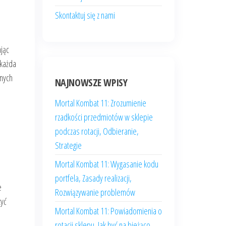
Skontaktuj się z nami
jąc
 każda
żnych
NAJNOWSZE WPISY
Mortal Kombat 11: Zrozumienie
rzadkości przedmiotów w sklepie
podczas rotacji, Odbieranie,
Strategie
Mortal Kombat 11: Wygasanie kodu
portfela, Zasady realizacji,
e
Rozwiązywanie problemów
zyć
Mortal Kombat 11: Powiadomienia o
rotacji sklepu, Jak być na bieżąco,