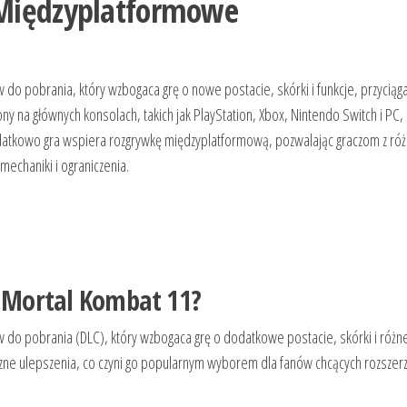
 Międzyplatformowe
o pobrania, który wzbogaca grę o nowe postacie, skórki i funkcje, przyciąga
 na głównych konsolach, takich jak PlayStation, Xbox, Nintendo Switch i PC,
datkowo gra wspiera rozgrywkę międzyplatformową, pozwalając graczom z ró
echaniki i ograniczenia.
 Mortal Kombat 11?
do pobrania (DLC), który wzbogaca grę o dodatkowe postacie, skórki i różn
czne ulepszenia, co czyni go popularnym wyborem dla fanów chcących rozszer