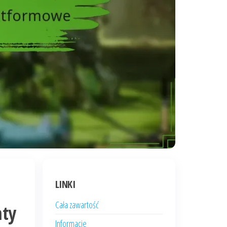
LINKI
Cała zawartość
nty
Informacje