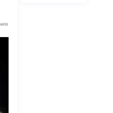
owinni