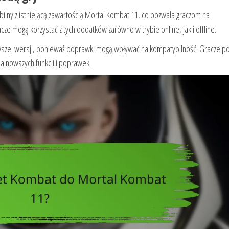
bilny z istniejącą zawartością Mortal Kombat 11, co pozwala graczom na
e mogą korzystać z tych dodatków zarówno w trybie online, jak i offline.
owszej wersji, ponieważ poprawki mogą wpływać na kompatybilność. Gracze p
najnowszych funkcji i poprawek.