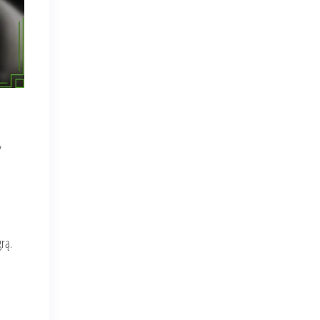
,
rą.