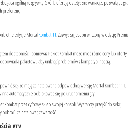
 wzbogaca ogólną rozgrywkę. Skórki oferują estetyczne wariacje, pozwalając g
 preferencji.
 konkretne edycje Mortal
Kombat 11
. Zazwyczaj jest on wliczony w edycję Premi
kątem dostępności, ponieważ Pakiet Kombat może mieć różne ceny lub oferty
y odpowiada pakietowi, aby uniknąć problemów z kompatybilnością.
upewnić się, że mają zainstalowaną odpowiednią wersję Mortal Kombat 11. Dl
powinna automatycznie odblokować się po uruchomieniu gry.
et Kombat przez cyfrowy sklep swojej konsoli. Wystarczy przejść do sekcji
by pobrać i zainstalować zawartość.
ścią gry