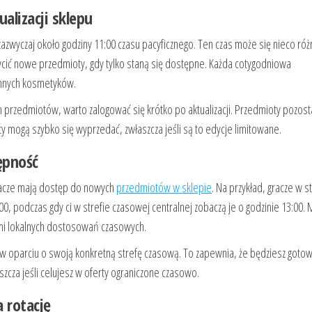
lizacji sklepu
zazwyczaj około godziny 11:00 czasu pacyficznego. Ten czas może się nieco różn
ycić nowe przedmioty, gdy tylko staną się dostępne. Każda cotygodniowa
 innych kosmetyków.
rzedmiotów, warto zalogować się krótko po aktualizacji. Przedmioty pozost
y mogą szybko się wyprzedać, zwłaszcza jeśli są to edycje limitowane.
ępność
racze mają dostęp do nowych
przedmiotów w sklepie
. Na przykład, gracze w s
00, podczas gdy ci w strefie czasowej centralnej zobaczą je o godzinie 13:00.
omi lokalnych dostosowań czasowych.
 w oparciu o swoją konkretną strefę czasową. To zapewnia, że będziesz goto
zcza jeśli celujesz w oferty ograniczone czasowo.
 rotację