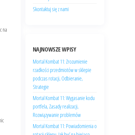
Skontaktuj się z nami
c na
NAJNOWSZE WPISY
Mortal Kombat 11: Zrozumienie
rzadkości przedmiotów w sklepie
podczas rotacji, Odbieranie,
Strategie
Mortal Kombat 11: Wygasanie kodu
portfela, Zasady realizacji,
Rozwiązywanie problemów
nic
Mortal Kombat 11: Powiadomienia o
rotacji sklepu, Jak być na bieżąco,