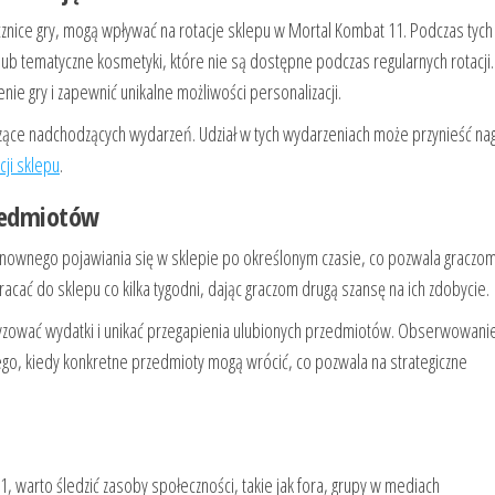
cznice gry, mogą wpływać na rotacje sklepu w Mortal Kombat 11. Podczas tych
ub tematyczne kosmetyki, które nie są dostępne podczas regularnych rotacji.
e gry i zapewnić unikalne możliwości personalizacji.
czące nadchodzących wydarzeń. Udział w tych wydarzeniach może przynieść na
cji sklepu
.
rzedmiotów
onownego pojawiania się w sklepie po określonym czasie, co pozwala graczo
cać do sklepu co kilka tygodni, dając graczom drugą szansę na ich zdobycie.
zować wydatki i unikać przegapienia ulubionych przedmiotów. Obserwowani
tego, kiedy konkretne przedmioty mogą wrócić, co pozwala na strategiczne
1, warto śledzić zasoby społeczności, takie jak fora, grupy w mediach