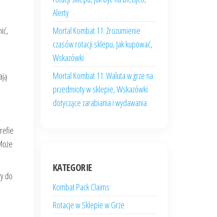
Alerty
ić,
Mortal Kombat 11: Zrozumienie
czasów rotacji sklepu, Jak kupować,
Wskazówki
Mortal Kombat 11: Waluta w grze na
ają
przedmioty w sklepie, Wskazówki
dotyczące zarabiania i wydawania
trefie
 Może
KATEGORIE
wy do
Kombat Pack Claims
Rotacje w Sklepie w Grze