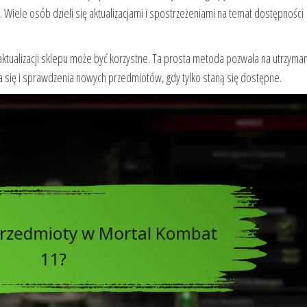
iele osób dzieli się aktualizacjami i spostrzeżeniami na temat dostępności
aktualizacji sklepu może być korzystne. Ta prosta metoda pozwala na utrzyma
a się i sprawdzenia nowych przedmiotów, gdy tylko staną się dostępne.