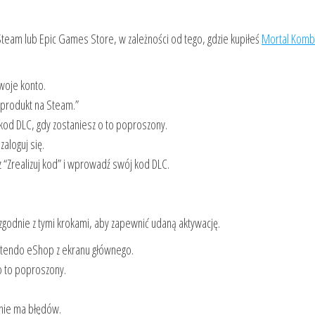
team lub Epic Games Store, w zależności od tego, gdzie kupiłeś
Mortal Komb
swoje konto.
j produkt na Steam.”
kod DLC, gdy zostaniesz o to poproszony.
aloguj się.
 “Zrealizuj kod” i wprowadź swój kod DLC.
zgodnie z tymi krokami, aby zapewnić udaną aktywację.
ntendo eShop z ekranu głównego.
 o to poproszony.
 nie ma błędów.