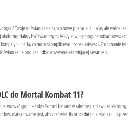
gacić Twoje doświadczenia z grą o nowe postacie i funkcje, ale ważne jest
j platformy. Należy być świadomym, że użytkownicy mogą napotkać powszec
z kompatybilnością, co może skomplikować proces aktywacji. Zrozumienie tyc
doświadczenie podczas odblokowywania ekscytującej zawartości.
DLC do Mortal Kombat 11?
 postępować zgodnie z określonymi krokami w zależności od swojej platformy
dów, dlatego ważne jest, aby znać właściłą procedurę dla swojego urządzen