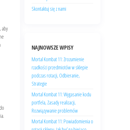
Skontaktuj się z nami
, aby
hne
h
NAJNOWSZE WPISY
Mortal Kombat 11: Zrozumienie
rzadkości przedmiotów w sklepie
podczas rotacji, Odbieranie,
Strategie
Mortal Kombat 11: Wygasanie kodu
portfela, Zasady realizacji,
 do
Rozwiązywanie problemów
ia.
Mortal Kombat 11: Powiadomienia o
rotacji sklepu, Jak być na bieżąco,