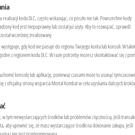
ania
realizacji kodu DLC, często wskazując, co poszło nie tak. Powszechne kody
zony kod jest niepoprawny lub został już użyty. Aby to rozwiązać, sprawdź
został wcześniej zrealizowany.
 występuje, gdy kod nie pasuje do regionu Twojego konta lub konsoli. W taki
 zgodne z regionem kodu DLC. W razie potrzeby możesz skontaktować się z po
chomić konsolę lub aplikację, ponieważ czasami może to usunąć tymczasow
 się z oficjalną stroną wsparcia Mortal Kombat w celu uzyskania dalszych krok
ać
w tym niewystarczających środków lub problemów z łącznością. Jeśli transak
a, aby upewnić się, że masz wystarczające środki na dokonanie zakupu. Jeśli
 ważna i nie jest przeterminowana.