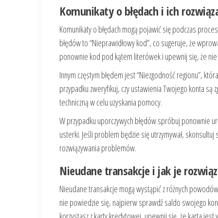
Komunikaty o błędach i ich rozwiąz
Komunikaty o błędach mogą pojawić się podczas procesu 
błędów to “Nieprawidłowy kod”, co sugeruje, że wprowad
ponownie kod pod kątem literówek i upewnij się, że nie 
Innym częstym błędem jest “Niezgodność regionu”, która
przypadku zweryfikuj, czy ustawienia Twojego konta są
techniczną w celu uzyskania pomocy.
W przypadku uporczywych błędów spróbuj ponownie uru
usterki. Jeśli problem będzie się utrzymywał, skonsultuj
rozwiązywania problemów.
Nieudane transakcje i jak je rozwiąz
Nieudane transakcje mogą wystąpić z różnych powodów, 
nie powiedzie się, najpierw sprawdź saldo swojego kont
korzystasz z karty kredytowej, upewnij się, że karta jest