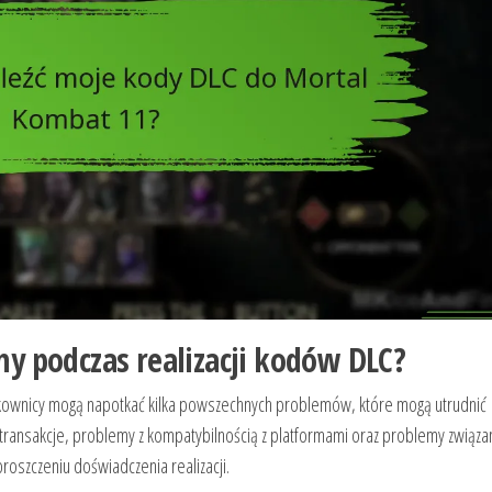
y podczas realizacji kodów DLC?
kownicy mogą napotkać kilka powszechnych problemów, które mogą utrudnić
transakcje, problemy z kompatybilnością z platformami oraz problemy związa
szczeniu doświadczenia realizacji.